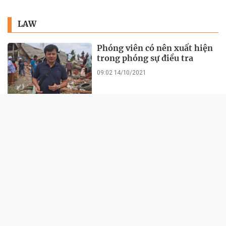
LAW
Phóng viên có nên xuất hiện
trong phóng sự điều tra
09:02 14/10/2021
Hoàn tất điều tra chống bán
phá giá đường lỏng chiết xuất
từ tinh bột ngô
21:28 13/10/2021
FOLLOW EVENTS
Xu hướng phát triển kinh tế
tuần hoàn