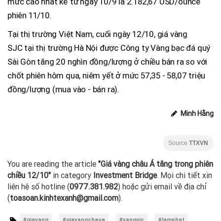
mức cao nhất kể từ ngày 10/9 là 2.182,67 USD/ounce
phiên 11/10.
Tại thị trường Việt Nam, cuối ngày 12/10, giá vàng
SJC tại thị trường Hà Nội được Công ty Vàng bạc đá quý
Sài Gòn tăng 20 nghìn đồng/lượng ở chiều bán ra so với
chốt phiên hôm qua, niêm yết ở mức 57,35 - 58,07 triệu
đồng/lượng (mua vào - bán ra).
Minh Hằng
Source
TTXVN
You are reading the article
"Giá vàng châu Á tăng trong phiên
chiều 12/10"
in category
Investment Bridge
. Mọi chi tiết xin
liên hệ số hotline (
0977.381.982
) hoặc gửi email về địa chỉ
(
toasoan.kinhtexanh@gmail.com
).
#giavang
#giavangchaua
#vangsjc
#lamphat