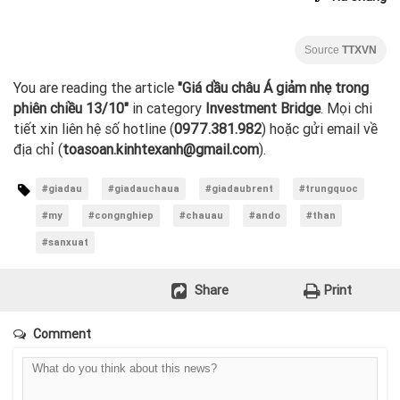
Source
TTXVN
You are reading the article
"Giá dầu châu Á giảm nhẹ trong
phiên chiều 13/10"
in category
Investment Bridge
. Mọi chi
tiết xin liên hệ số hotline (
0977.381.982
) hoặc gửi email về
địa chỉ (
toasoan.kinhtexanh@gmail.com
).
#giadau
#giadauchaua
#giadaubrent
#trungquoc
#my
#congnghiep
#chauau
#ando
#than
#sanxuat
Share
Print
Comment