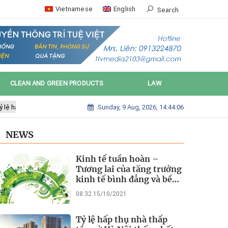
Vietnamese
English
Search
CLEAN AND GREEN PRODUCTS
LAW
Sunday, 9 Aug, 2026, 14:44:06
 hấp thụ nhà thấp tầng ở Hà Nội thấp nhất trong vòng 5 năm
Các hãn
NEWS
Kinh tế tuần hoàn –
Tương lai của tăng trưởng
kinh tế bình đẳng và bền
vững
08:32 15/10/2021
Tỷ lệ hấp thụ nhà thấp