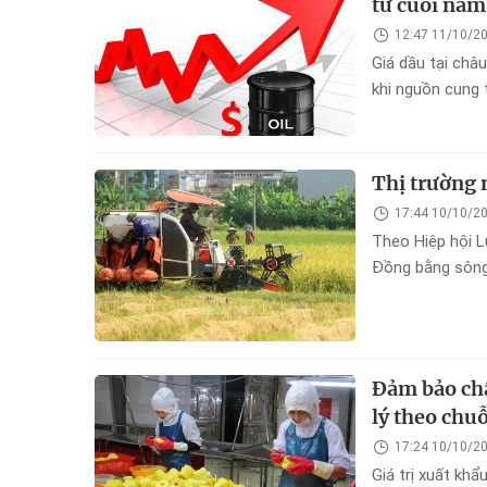
từ cuối năm
12:47 11/10/2
Giá dầu tại châu
khi nguồn cung t
tăng khi các nền
Thị trường 
17:44 10/10/2
Theo Hiệp hội L
Đồng bằng sông
Đảm bảo chấ
lý theo chuỗi
17:24 10/10/2
Giá trị xuất kh