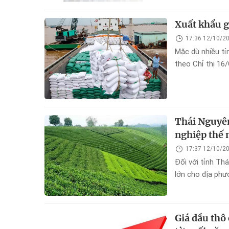
Xuất khẩu g
17:36 12/10/2
Mặc dù nhiều tỉ
theo Chỉ thị 16
nhiều tín hiệu t
Thái Nguyên
nghiệp thế
17:37 12/10/2
Đối với tỉnh Thá
lớn cho địa phư
địa phương, sản
hàng hóa bền v
Giá dầu thô