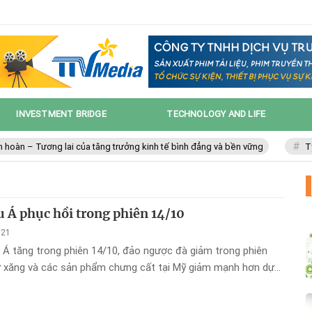
INVESTMENT BRIDGE
TECHNOLOGY AND LIFE
oàn – Tương lai của tăng trưởng kinh tế bình đẳng và bền vững
Tỷ lệ
u Á phục hồi trong phiên 14/10
021
u Á tăng trong phiên 14/10, đảo ngược đà giảm trong phiên
rữ xăng và các sản phẩm chưng cất tại Mỹ giảm mạnh hơn dự
khích hoạt động mua vào.