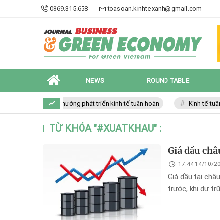
0869.315.658
toasoan.kinhtexanh@gmail.com
NEWS
ROUND TABLE
Xu hướng phát triển kinh tế tuần hoàn
Kinh tế tuần h
TỪ KHÓA "
#XUATKHAU
" :
Giá dầu châ
17:44 14/10/2
Giá dầu tại châ
trước, khi dự t
kiến đã khuyến 