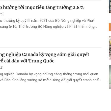
 hướng tới mục tiêu tăng trưởng 2,8%
021
o thường kỳ quý III năm 2021 của Bộ Nông nghiệp và Phát
 sáng 5/10, Thứ trưởng Bộ Nông nghiệp và Phát triển nông
 Tiến nhấn mạnh, kết quả toàn ngành nông nghiệp đạt được
a qua rất đáng kích lệ.
ng nghiệp Canada kỳ vọng sớm giải quyết
về cải dầu với Trung Quốc
021
ông nghiệp Canada hy vọng những căng thẳng trong mối quan
và Bắc Kinh lắng xuống sẽ mở đường để giải quyết tranh chấp
dài và gây tổn thất lớn đối với ngành cải dầu của quốc gia