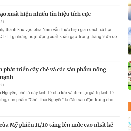
ạo xuất hiện nhiều tín hiệu tích cực
021
nh, thành khu vực phía Nam vẫn thực hiện giãn cách xã hội
/CT-TTg nhưng hoạt động xuất khẩu gạo trong tháng 9 đã có
ích cực so với tháng 8/2021.
 phát triển cây chè và các sản phẩm nông
 mạnh
021
i Nguyên, chè là cây kinh tế chủ lực và đem lại giá trị kinh tế
ơng, sản phẩm “Chè Thái Nguyên” là đặc sản đặc trưng cho
 xuất chè đang góp phần phát triển nền sản xuất nông nghiệp
ững.
 của Mỹ phiên 11/10 tăng lên mức cao nhất kể