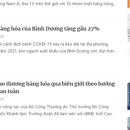
ng Nam Á, thứ 13 trên thế giới với 10 nhóm mặt hàng nông,
ó kim ngạch xuất khẩu trên 1 tỷ USD.
hàng hóa của Bình Dương tăng gần 27%
021
i cảnh dịch bệnh COVID-19 xảy ra kéo dài tại địa phương,
năm 2021, kim ngạch xuất khẩu của Bình Dương ước đạt hơn
ng 26,7% so với cùng kỳ năm 2020 và đạt 79,8% kế hoạch năm
ao thương hàng hóa qua biên giới theo hướng
 an toàn
021
n công tác của Bộ Công Thương do Thứ trưởng Bộ Công
ốc Khánh làm Trưởng đoàn đã làm việc với UBND tỉnh Cao
nh xuất nhập khẩu hàng hóa qua cửa khẩu biên giới trên địa bàn
9 tháng năm 2021.