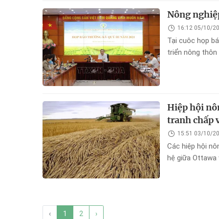
Nông nghiệp
16:12 05/10/2
Tại cuôc họp bá
triển nông thôn
thôn Phùng Đức
trong 9 tháng vừ
Hiệp hội nô
tranh chấp 
15:51 03/10/2
Các hiệp hội n
hệ giữa Ottawa 
thương mại kéo 
Bắc Mỹ này.
‹
1
2
›