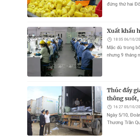
đứng thứ hai Đô
lâm, thủy sản c
Xuất khẩu 
18:05 06/10/2
Mặc dù trong bố
nhưng 9 tháng 
24,5 tỷ USD, tă
nay.
Thúc đẩy gi
thông suốt,
16:27 05/10/2
Ngày 5/10, Đoà
Thương Trần Qu
Bằng về tình hì
tỉnh Cao Bằng 